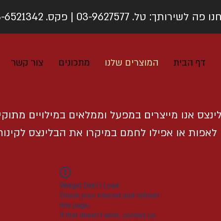
פה לשירותך: טל. 03-9627577 | פקס. 03-6521342
דף הבית
המוצרים שלנו
מתכונים
צור קשר
ינצס אנו מייצרים במפעל וממלאים במילויים מתוקים
ן לאפות או אפילו לחמם במיקרו את הבלינצס לקינוח
Widget Didn’t Load
Check your internet and refresh
this page.
If that doesn’t work, contact us.